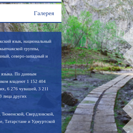
Галерея
тюркский язык, национальный
 кыпчакской группы,
чный, северо-западный и
 языка. По данным
ыком владеют 1 152 404
ких, 6 276 чувашей, 3 211
63 лица других
, Тюменской, Свердловской,
е, Татарстане и Удмуртской