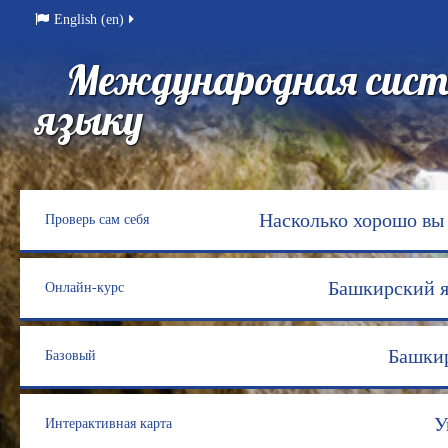
English (en)
Международная сист
языку
Насколько хорошо вы
Проверь сам себя
Башкирский 
Онлайн-курс
Башкир
Базовый
У
Интерактивная карта