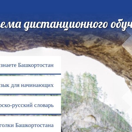
ема дистанционного обу
 знаете Башкортостан
язык для начинающих
ско-русский словарь
голки Башкортостана