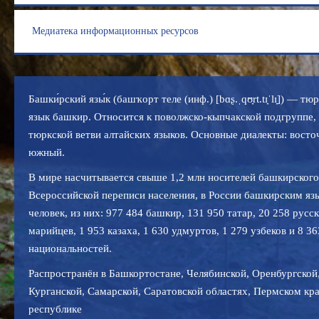
Медиатека информационных ресурсов
Башки́рский язы́к (башҡорт теле (инф.) [bɑʂ.ˌqʊ̞rt.tɪ̞ˈlɪ̞]) — 
язык башкир. Относится к поволжско-кыпчакской подгруппе,
тюркской ветви алтайских языков. Основные диалекты: восто
южный.
В мире насчитывается свыше 1,2 млн носителей башкирского
Всероссийской переписи населения, в России башкирским яз
человек, из них: 977 484 башкир, 131 950 татар, 20 258 русс
марийцев, 1 953 казаха, 1 630 удмуртов, 1 279 узбеков и 8 3
национальностей.
Распространён в Башкортостане, Челябинской, Оренбургской
Курганской, Самарской, Саратовской областях, Пермском кра
республике