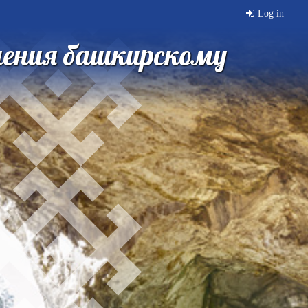
Log in
чения башкирскому